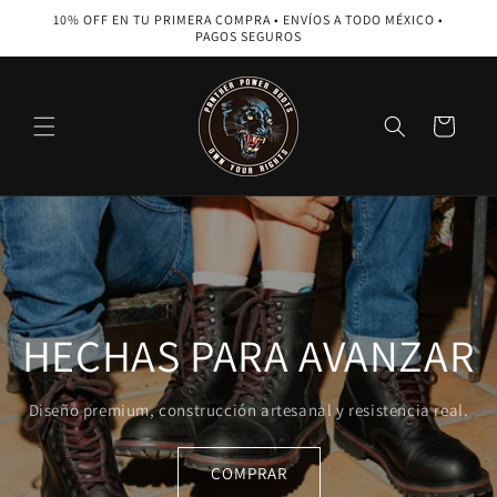
Ir
10% OFF EN TU PRIMERA COMPRA • ENVÍOS A TODO MÉXICO •
directamente
PAGOS SEGUROS
al contenido
Carrito
HECHAS PARA AVANZAR
Diseño premium, construcción artesanal y resistencia real.
COMPRAR